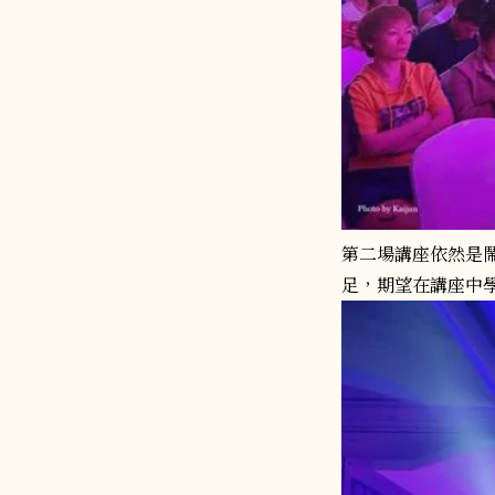
第二場講座依然是
足，期望在講座中