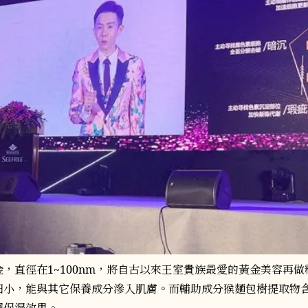
，直徑在1~100nm，將自古以來王室貴族最愛的黃金美容再
細小，能與其它保養成分滲入肌膚。而輔助成分猴麵包樹提取物
層保濕效果。