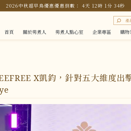
2026中秋超早鳥優惠
優惠倒數：
4
天
12
時
1
分
32
秒
首頁
關於男煮人
男煮人點心室
企業專區
購物
首頁
關於男煮人
男煮人點心室
企業專區
購物
EEFREE X凱鈞，針對五大維度出
ye