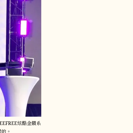
EFREE炫酷金鑽系
樣的。