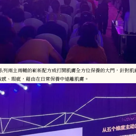
金鑽系列兩主兩輔的嶄新配方成打開肌膚全方位保養的大門，針對
敏感、瑕疵，藉由在日常保養中遠離肌膚。