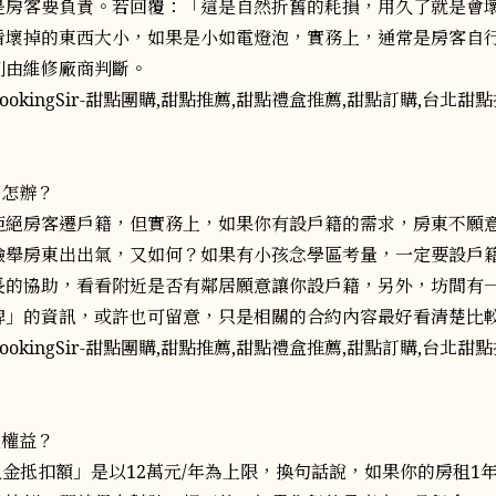
是房客要負責。若回覆：「這是自然折舊的耗損，用久了就是會
看壞掉的東西大小，如果是小如電燈泡，實務上，通常是房客自
則由維修廠商判斷。
籍怎辦？
拒絕房客遷戶籍，但實務上，如果你有設戶籍的需求，房東不願
檢舉房東出出氣，又如何？如果有小孩念學區考量，一定要設戶
長的協助，看看附近是否有鄰居願意讓你設戶籍，另外，坊間有
牌」的資訊，或許也可留意，只是相關的合約內容最好看清楚比
稅權益？
租金抵扣額」是以12萬元/年為上限，換句話說，如果你的房租1