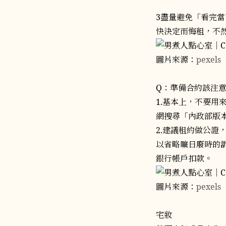
3盡量避免「看完
快決定而悔租，不
圖片來源：
pexels
Q：準備合約該注
1.基本上，不要
網搜尋「內政部版
2.建議租約做公
以省略曠日廢時的
銀行帳戶扣款。
圖片來源：
pexels
宅妝