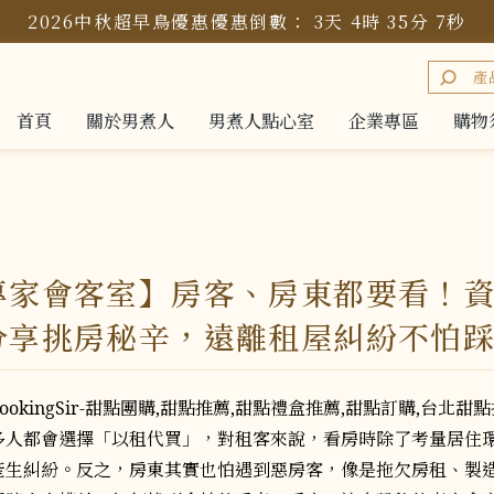
2026中秋超早鳥優惠
優惠倒數：
3
天
4
時
35
分
6
秒
首頁
關於男煮人
男煮人點心室
企業專區
購物
首頁
關於男煮人
男煮人點心室
企業專區
購物
專家會客室】房客、房東都要看！
分享挑房秘辛，遠離租屋糾紛不怕
多人都會選擇「以租代買」，對租客來說，看房時除了考量居住
產生糾紛。反之，房東其實也怕遇到惡房客，像是拖欠房租、製