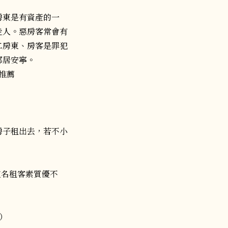
房東是有資產的一
走人。惡房客常會有
二房東、房客是罪犯
鄰居安寧。
房子租出去，若不小
這名租客素質優不
）