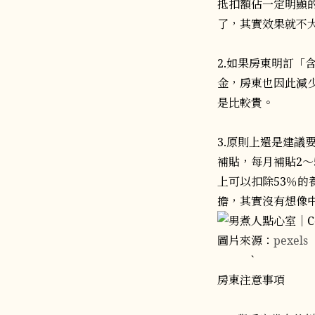
抵扣額佔一定明顯的
了，其實效果就不
2.如果房東明訂「
金，房東也因此減
是比較貴。
3.原則上還是建議
補貼，每月補貼2
上可以扣除53％的
擔，其實沒有想像
圖片來源：
pexels
`
房東注意事項