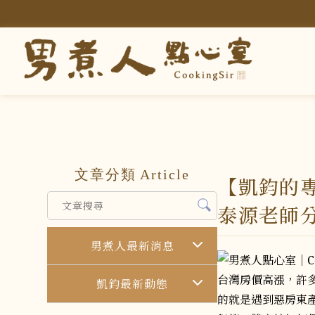
文章分類
Article
【凱鈞的
泰源老師
男煮人最新消息
台灣房價高漲，許
凱鈞最新動態
的就是遇到惡房東