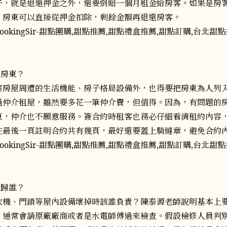
子，就是退還押金之外，還要倒賠一個月租金給房客。如果是房
，房東可以直接從押金扣除，剩餘金額再退還房客。
惡房東？
察房屋周遭的生活機能、房子格局設備外，也得要把房東為人列
過仲介租屋，雖然要多花一筆仲介費，但值得。因為，有問題的
東，仲介也不願意服務。簽合約時租客也務必仔細看清租約內容
在最後一頁註明合約共有幾頁，最好還要蓋上騎縫章，避免合約
該歸誰？
衣機、門鎖等屋內設備壞掉時該誰負責？陳泰源老師說明基本上
，通常會請原廠廠商或者是水電師傅過來檢查。假設檢修人員判