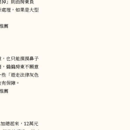
壞掉」則由房東負
行處理，如果是大型
意，也只能摸摸鼻子
籍，偏偏房東不願意
一些「遊走法律灰色
較有保障。
年加總起來，12萬元