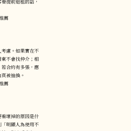
客要提前退租的話，
入考慮。如果實在不
房東不會找仲介；相
，若合約有多張，應
內頁被抽換。
要看壞掉的原因是什
別「明顯人為使用不