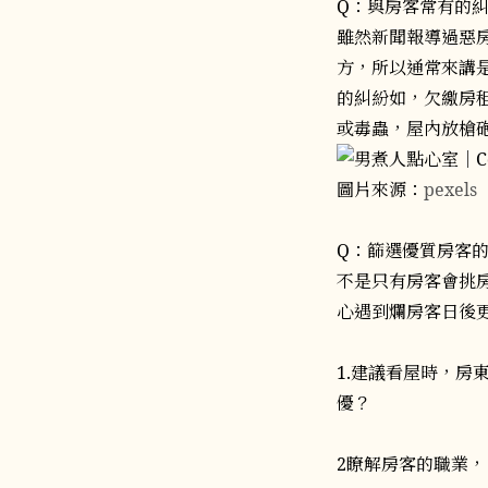
Q：與房客常有的
雖然新聞報導過惡
方，所以通常來講
的糾紛如，欠繳房
或毒蟲，屋內放槍
圖片來源：
pexels
Q：篩選優質房客
不是只有房客會挑
心遇到爛房客日後
1.建議看屋時，
優？
2瞭解房客的職業