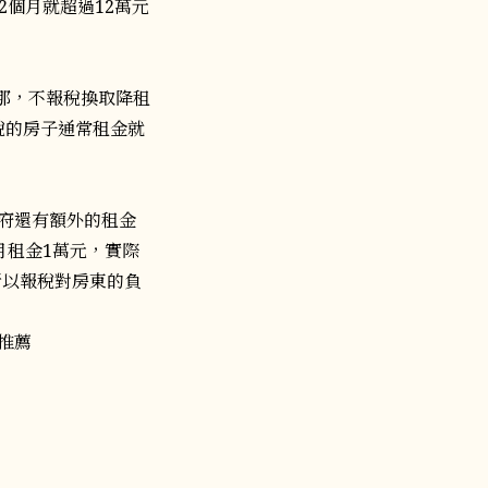
個月就超過12萬元
，那，不報稅換取降租
稅的房子通常租金就
政府還有額外的租金
月租金1萬元，實際
所以報稅對房東的負