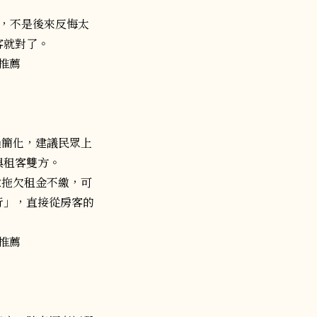
，不是後來反悔太
客就對了。
過簡化，建議民眾上
與租客雙方。
意拖欠租金不繳，可
行」，直接從房客的