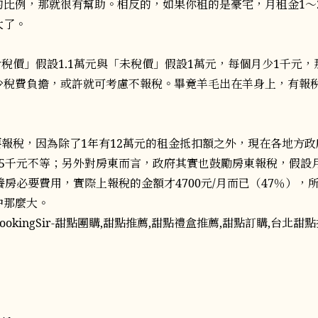
比例，那就很有幫助。相反的，如果你租的是豪宅，月租金1～2
大了。
含稅價」假設1.1萬元與「未稅價」假設1萬元，每個月少1千元
少稅費負擔，或許就可考慮不報稅。畢竟羊毛出在羊身上，有報
要報稅，因為除了1年有12萬元的租金抵扣額之外，現在各地方
～5千元不等；另外對房東而言，政府其實也鼓勵房東報稅，假設
養房必要費用，實際上報稅的金額才4700元/月而已（47％），
中那麼大。