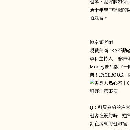
租等，雙方該如何
過十年房仲經驗的
怕踩雷。
陳泰源老師
現職美商ERA不
學科主持人、普釋
Money錢出版《
業！FACEBOOK：
租客注意事項
Q：租屋簽約的注
租客在簽約時，通
釘在房東的租約裡