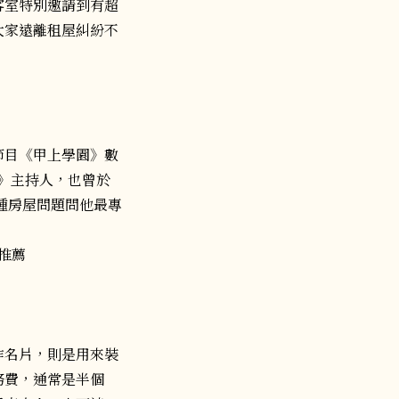
客室特別邀請到有超
大家遠離租屋糾紛不
節目《甲上學園》數
》主持人，也曾於
種房屋問題問他最專
作名片，則是用來裝
務費，通常是半個