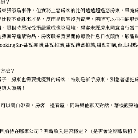
糾紛？
房東張淑晶事件，但實務上惡房客的比例遠遠超過惡房東，畢竟
是比較不會亂來才是，反而是房客沒有資產，隨時可以拍拍屁股
租、退租時屋況受損嚴重或像垃圾堆、房客未經房東同意自行當
砲彈藥等違禁物品、房客職業背景關係導致作息日夜顛倒，影響
的方法？
房子，房東也需要挑優質的房客！特別是新手房東，別急著想把
更讓人頭痛！
房東可以親自帶看，房客一邊看屋，同時與他聊天對話，藉機觀察
，目前待在哪家公司？判斷收入是否穩定？（是否會定期繳房租？