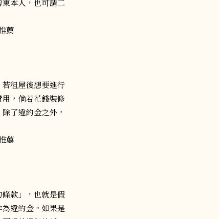
房東本人，也可請二
。若租屋後想要進行
費用，倘若花錢裝修
，除了違約金之外，
約條款」，也就是假
作為違約金。如果是