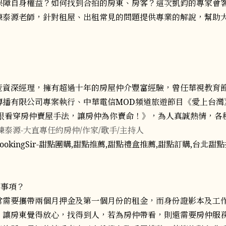
保障自身權益？如何找到合拍的房東、房客？這次凱鈞的專家會
陳泰源老師，針對租屋、出租常見的問題提供專業的解說，幫助
動產資深經理，擁有超過十年的房屋仲介豐富經驗，曾任華視教育
傳播有限公司專案執行、中華電信MOD頻道旅遊節目《愛上台灣
一眼看穿房仲賣屋手法，讓房仲為你賣命！》，為人真誠熱情，各
陳泰源-大直專任約房仲/作家/歌手/主持人
意事項？
常需要攜帶兩個月押金及第一個月份的租金，而身份證影本及工
，讓房東覺得放心，找得到人，若為房仲帶看，則還需要房仲服