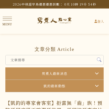
2026中秋超早鳥優惠
優惠倒數：
0
天
10
時
19
分
53
秒
登入
文章分類
Article
男煮人最新消息
凱鈞最新動態
【凱鈞的專家會客室】拒當無「齒」族！預