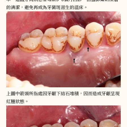
的清潔，避免再成為牙菌斑滋生的溫床。
上圖中箭頭所指處因牙齦下結石堆積，因而造成牙齦呈現
紅腫狀態。