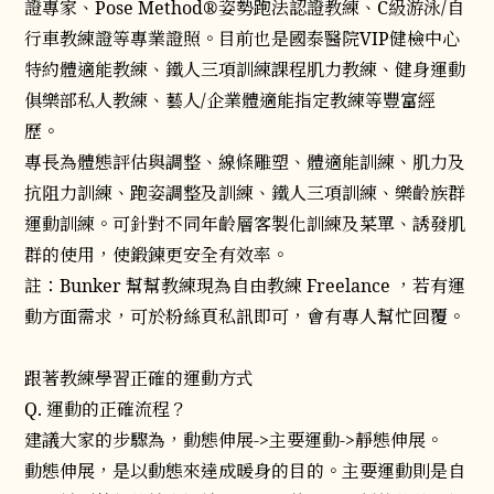
證專家、Pose Method®姿勢跑法認證教練、C級游泳/自
行車教練證等專業證照。目前也是國泰醫院VIP健檢中心
特約體適能教練、鐵人三項訓練課程肌力教練、健身運動
俱樂部私人教練、藝人/企業體適能指定教練等豐富經
歷。
專長為體態評估與調整、線條雕塑、體適能訓練、肌力及
抗阻力訓練、跑姿調整及訓練、鐵人三項訓練、樂齡族群
運動訓練。可針對不同年齡層客製化訓練及菜單、誘發肌
群的使用，使鍛鍊更安全有效率。
註：Bunker 幫幫教練現為自由教練 Freelance ，若有運
動方面需求，可於粉絲頁私訊即可，會有專人幫忙回覆。
跟著教練學習正確的運動方式
Q. 運動的正確流程？
建議大家的步驟為，動態伸展->主要運動->靜態伸展。
動態伸展，是以動態來達成暖身的目的。主要運動則是自