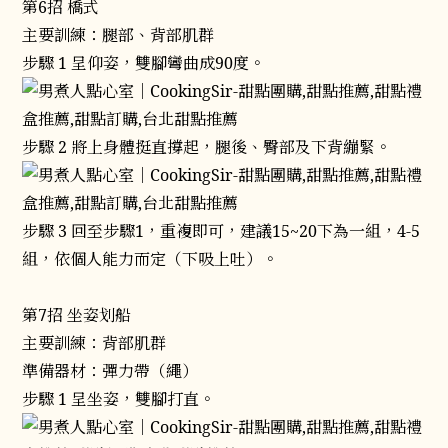
第6招 橋式
主要訓練：腿部、背部肌群
步驟 1 呈仰姿，雙腳彎曲成90度。
步驟 2 將上身體挺直撐起，腿後、臀部及下背繃緊。
步驟 3 回至步驟1，重複即可，建議15~20下為一組，4-5
組，依個人能力而定（下吸上吐）。
第7招 坐姿划船
主要訓練：背部肌群
準備器材：彈力帶（繩）
步驟 1 呈坐姿，雙腳打直。