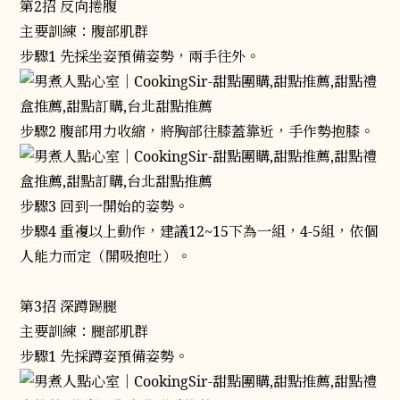
第2招 反向捲腹
主要訓練：腹部肌群
步驟1 先採坐姿預備姿勢，兩手往外。
步驟2 腹部用力收縮，將胸部往膝蓋靠近，手作勢抱膝。
步驟3 回到一開始的姿勢。
步驟4 重複以上動作，建議12~15下為一組，4-5組，依個
人能力而定（開吸抱吐）。
第3招 深蹲踢腿
主要訓練：腿部肌群
步驟1 先採蹲姿預備姿勢。