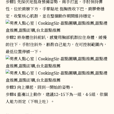
步驟1 先採伏地挺身預備姿勢，兩手打直，手肘保持彈
性，位於肩膀下方，手掌貼地 挺胸微收下巴，肩胛骨穩
定，收緊核心肌群，並在整個動作期間維持穩定。
步驟2 將身體往斜前趴，感覺用胸部肌群拉住身體，緩慢
的往下，手肘往斜外，斟酌自己能力，在可控制範圍內，
最低位置停頓一下。
步驟3 向上撐起，回到一開始的姿勢。
步驟4 重複以上動作，建議12~15下為一組，4-5組，依個
人能力而定（下吸上吐）。