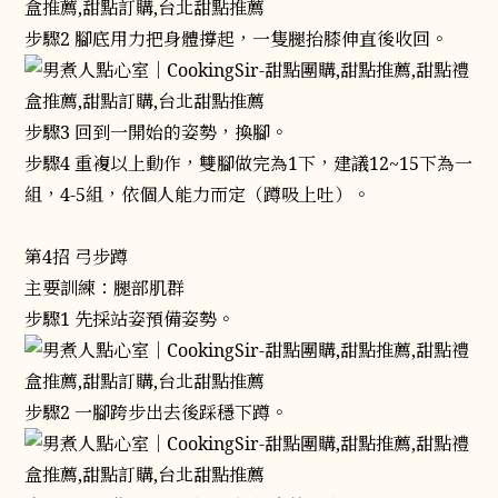
步驟2 腳底用力把身體撐起，一隻腿抬膝伸直後收回。
步驟3 回到一開始的姿勢，換腳。
步驟4 重複以上動作，雙腳做完為1下，建議12~15下為一
組，4-5組，依個人能力而定（蹲吸上吐）。
第4招 弓步蹲
主要訓練：腿部肌群
步驟1 先採站姿預備姿勢。
步驟2 一腳跨步出去後踩穩下蹲。