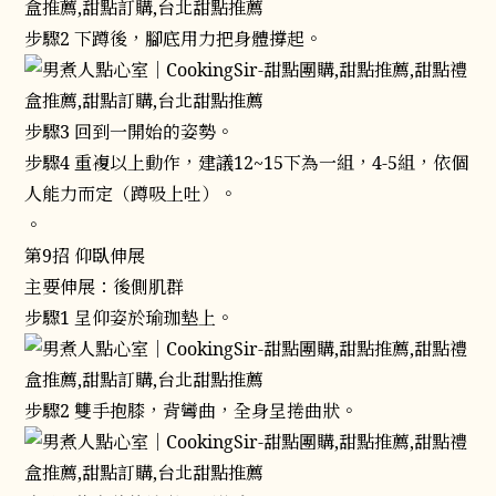
步驟2 下蹲後，腳底用力把身體撐起。
步驟3 回到一開始的姿勢。
步驟4 重複以上動作，建議12~15下為一組，4-5組，依個
人能力而定（蹲吸上吐）。
。
第9招 仰臥伸展
主要伸展：後側肌群
步驟1 呈仰姿於瑜珈墊上。
步驟2 雙手抱膝，背彎曲，全身呈捲曲狀。