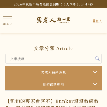
2026中秋超早鳥優惠
優惠倒數：
1
天
9
時
10
分
43
秒
登入
文章分類
Article
男煮人最新消息
凱鈞最新動態
【凱鈞的專家會客室】Bunker幫幫教練教