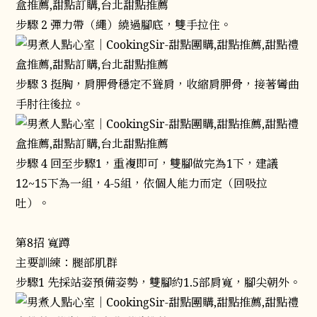
步驟 2 彈力帶（繩）繞過腳底，雙手拉住。
步驟 3 挺胸，肩胛骨穩定不聳肩，收縮肩胛骨，接著彎曲
手肘往後拉。
步驟 4 回至步驟1，重複即可，雙腳做完為1下，建議
12~15下為一組，4-5組，依個人能力而定（回吸拉
吐）。
第8招 寬蹲
主要訓練：腿部肌群
步驟1 先採站姿預備姿勢，雙腳約1.5部肩寬，腳尖朝外。