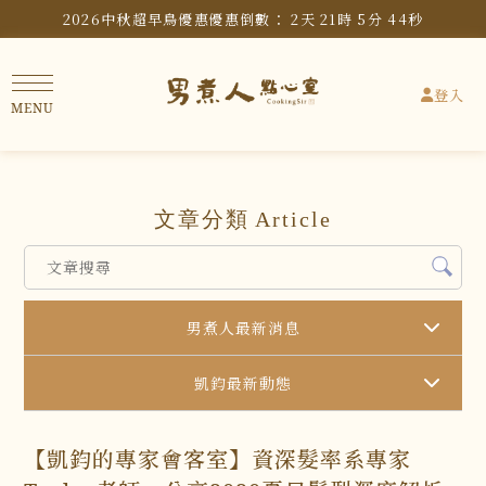
2026中秋超早鳥優惠
優惠倒數：
2
天
21
時
5
分
42
秒
登入
文章分類
Article
男煮人最新消息
凱鈞最新動態
【凱鈞的專家會客室】資深髮率系專家