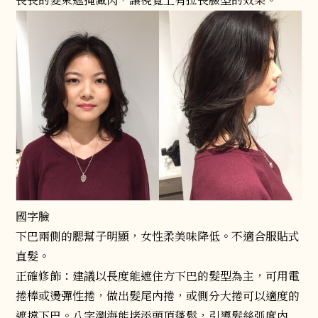
長長的髮束遮掩藏肉，讓視覺上有拉長臉型的效果。
國字臉
下巴兩側的腮幫子明顯，女性柔美味降低。不適合服貼式
直髮。
正確修飾：建議以長度能遮住方下巴的髮型為主，可用電
捲棒或燙彈性捲，做出髮尾內捲，或側分大捲可以適度的
遮擋下巴。八字瀏海能堵添頭頂蓬鬆，引導髮絲弧度內