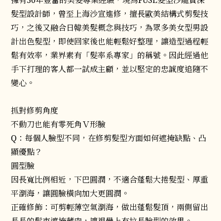
擁有30年豐富的美髮專業經驗，現為FUSE髮型沙龍資深
髮型設計師，曾至上海沙宣進修，擅長歐美結構式剪髮技
巧，之後又融合日韓美髮概念與技巧，為眾多美女型男設
計出色髮型，即使回家後也能輕鬆好整理，讓造型過程輕
鬆有效率，業界素有「髮率系專家」的稱號。因此經過他
手下打理的客人都一試成主顧，並以堅定的忠誠度追隨不
變心。
抓對修剪角度
不動刀也能有零死角Ｖ形臉
Q：每個人臉型不同，在修剪髮型方面如何遮掩缺點、凸
顯優點？
圓型臉
因長寬比例相近，下巴圓潤，不適合蓬鬆大捲髮型、厚重
平瀏海，讓圓臉橫向加大更圓潤。
正確修飾：可剪輕薄空氣瀏海，做出蓬鬆髮頂，兩側留出