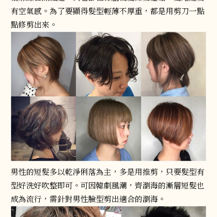
有空氣感。為了要顯得髮型輕薄不厚重，都是用剪刀一點
點修剪出來。
男性的短髮多以乾淨俐落為主，多是用推剪，只要髮型有
型好洗好吹整即可。可因韓劇風潮，齊瀏海的漸層短髮也
成為流行，需針對男性臉型剪出適合的瀏海。