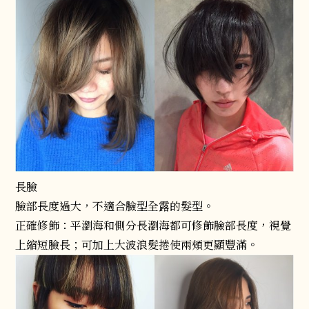
長臉
臉部長度過大，不適合臉型全露的髮型。
正確修飾：平瀏海和側分長瀏海都可修飾臉部長度，視覺
上縮短臉長；可加上大波浪髮捲使兩頰更顯豐滿。