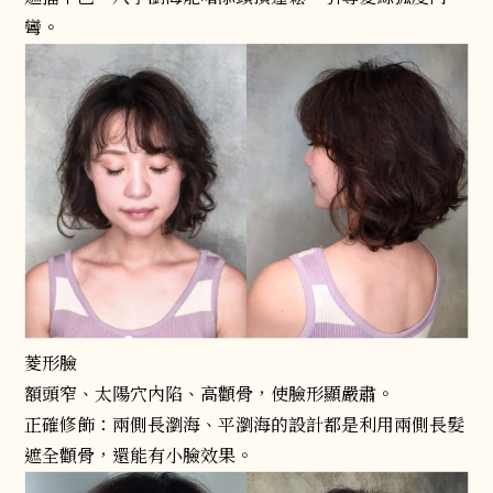
彎。
菱形臉
額頭窄、太陽穴內陷、高顴骨，使臉形顯嚴肅。
正確修飾：兩側長瀏海、平瀏海的設計都是利用兩側長髮
遮全顴骨，還能有小臉效果。