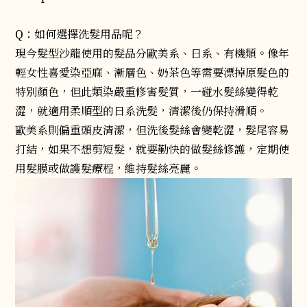
Q：如何選擇洗髮用品呢？
現今髮型沙龍使用的髮品分歐美系、日系、有機類。像年
輕女性喜愛染亞麻、漸層色、奶茶色等需要漂掉原髮色的
特別顏色，但此類染嚴重修害髮質，一碰水髮絲變得乾
澀，就適用柔順型的日系洗髮，清潔後仍保持滑順。
歐美系則偏重頭皮清潔，但洗後髮絲會變乾澀，髮尾容易
打結，如果不想剪短髮，就要勤快的做髮絲修護，定期使
用髮膜或做護髮療程，維持髮絲亮麗。