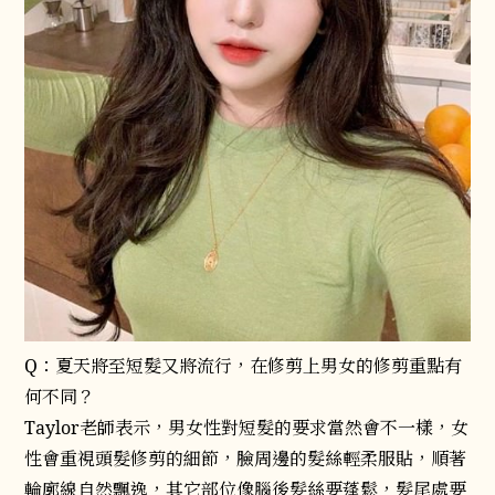
Q：夏天將至短髮又將流行，在修剪上男女的修剪重點有
何不同？
Taylor老師表示，男女性對短髮的要求當然會不一樣，女
性會重視頭髮修剪的細節，臉周邊的髮絲輕柔服貼，順著
輪廓線自然飄逸，其它部位像腦後髮絲要蓬鬆，髮尾處要