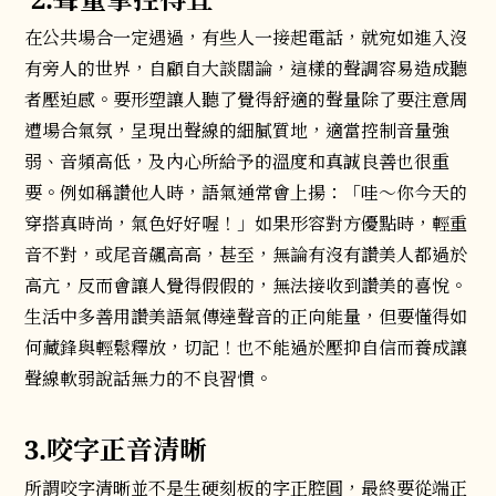
在公共場合一定遇過，有些人一接起電話，就宛如進入沒
有旁人的世界，自顧自大談闊論，這樣的聲調容易造成聽
者壓迫感。要形塑讓人聽了覺得舒適的聲量除了要注意周
遭場合氣氛，呈現出聲線的細膩質地，適當控制音量強
弱、音頻高低，及內心所給予的溫度和真誠良善也很重
要。例如稱讚他人時，語氣通常會上揚：「哇～你今天的
穿搭真時尚，氣色好好喔！」如果形容對方優點時，輕重
音不對，或尾音飆高高，甚至，無論有沒有讚美人都過於
高亢，反而會讓人覺得假假的，無法接收到讚美的喜悅。
生活中多善用讚美語氣傳達聲音的正向能量，但要懂得如
何藏鋒與輕鬆釋放，切記！也不能過於壓抑自信而養成讓
聲線軟弱說話無力的不良習慣。
3.咬字正音清晰
所謂咬字清晰並不是生硬刻板的字正腔圓，最終要從端正