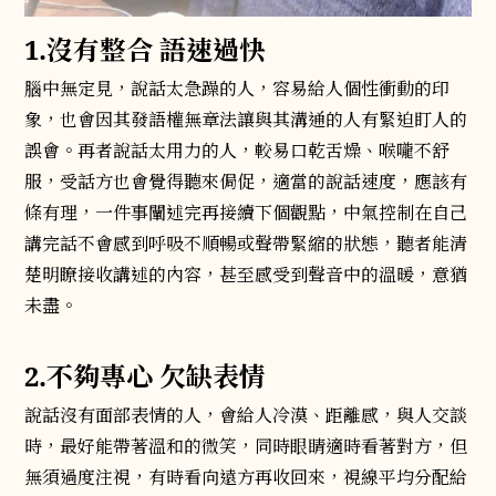
1.沒有整合 語速過快
腦中無定見，說話太急躁的人，容易給人個性衝動的印
象，也會因其發語權無章法讓與其溝通的人有緊迫盯人的
誤會。再者說話太用力的人，較易口乾舌燥、喉嚨不舒
服，受話方也會覺得聽來侷促，適當的說話速度，應該有
條有理，一件事闡述完再接續下個觀點，中氣控制在自己
講完話不會感到呼吸不順暢或聲帶緊縮的狀態，聽者能清
楚明瞭接收講述的內容，甚至感受到聲音中的溫暖，意猶
未盡。
2.不夠專心 欠缺表情
說話沒有面部表情的人，會給人冷漠、距離感，與人交談
時，最好能帶著溫和的微笑，同時眼睛適時看著對方，但
無須過度注視，有時看向遠方再收回來，視線平均分配給