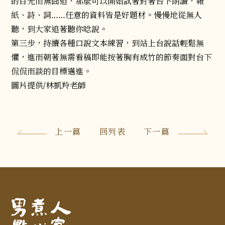
的目光而無囧迫，那麼可以開始試著對著台下朗讀，報
紙、詩、詞……任意的資料皆是好題材。慢慢地從無人
聽，到大家追著聽你唸說。
第三步，持續各種口說文本練習，到站上台說話輕鬆無
懼，進而朝著無需看稿即能按著胸有成竹的節奏面對台下
侃侃而談的目標邁進。
圖片提供/林凱羚老師
上一篇
回列表
下一篇