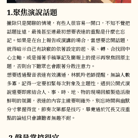
1.聚焦演說話題
撇除只是閒聊的情境，有些人很容易一開口，不知不覺把
話題扯遠，最後甚至連最初想要表達的重點是什麼也忘
記。如果是在台上報告或演講的場合，當想要岔開話題，
就得暗示自己有訣竅的依著設定的起、承、轉、合找回中
心主軸，或是循著手稿筆記及簡報上的提示再聚焦回原主
題，否則台下聽眾也會跟著分散注意力。
想要透過聲音表達有效溝通，林凱羚老師提醒，無論人數
多寡，記得一定要扣緊每次對象及主題性，遇到公開式演
說還要即席結合人、事、時、地、物的現場回饋製造活潑
鮮明的氛圍，表達的內容主線要明確外，別忘時間與幽默
分寸掌握得宜，節奏次第都是技巧，畢竟過於冗長又沒重
點的論述只會讓聽者無趣不耐。
2.聲量掌控得宜