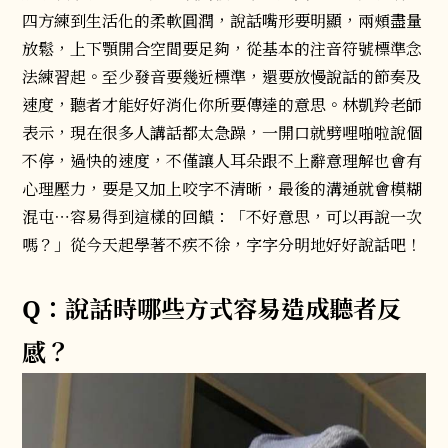
四方練到生活化的柔軟圓潤，說話嘴形要明顯，兩頰盡量
放鬆，上下顎開合空間要足夠，從基本的注音符號標準念
法練習起。至少發音要幾近標準，還要放慢說話的節奏及
速度，聽者才能好好消化你所要傳達的意思。林凱羚老師
表示，現在很多人講話都太急躁，一開口就劈哩啪啦說個
不停，過快的速度，不僅讓人耳朵跟不上辭意理解也會有
心理壓力，要是又加上咬字不清晰，最後的溝通就會模糊
混屯⋯容易得到這樣的回饋：「不好意思，可以再說一次
嗎？」從今天起學著不疾不徐，字字分明地好好說話吧！
Q：說話時哪些方式容易造成聽者反
感？