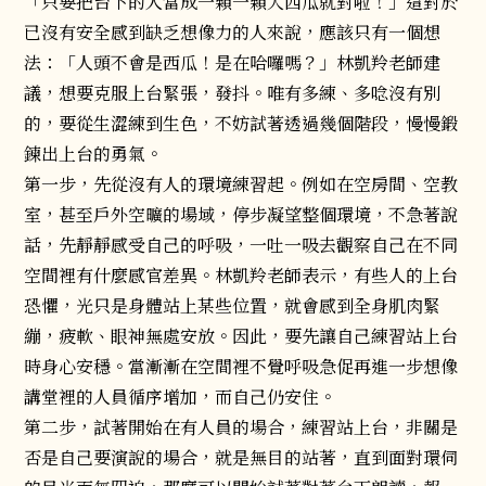
「只要把台下的人當成一顆一顆大西瓜就對啦！」這對於
已沒有安全感到缺乏想像力的人來說，應該只有一個想
法：「人頭不會是西瓜！是在哈囉嗎？」林凱羚老師建
議，想要克服上台緊張，發抖。唯有多練、多唸沒有別
的，要從生澀練到生色，不妨試著透過幾個階段，慢慢鍛
鍊出上台的勇氣。
第一步，先從沒有人的環境練習起。例如在空房間、空教
室，甚至戶外空曠的場域，停步凝望整個環境，不急著說
話，先靜靜感受自己的呼吸，一吐一吸去觀察自己在不同
空間裡有什麼感官差異。林凱羚老師表示，有些人的上台
恐懼，光只是身體站上某些位置，就會感到全身肌肉緊
繃，疲軟、眼神無處安放。因此，要先讓自己練習站上台
時身心安穩。當漸漸在空間裡不覺呼吸急促再進一步想像
講堂裡的人員循序增加，而自己仍安住。
第二步，試著開始在有人員的場合，練習站上台，非關是
否是自己要演說的場合，就是無目的站著，直到面對環伺