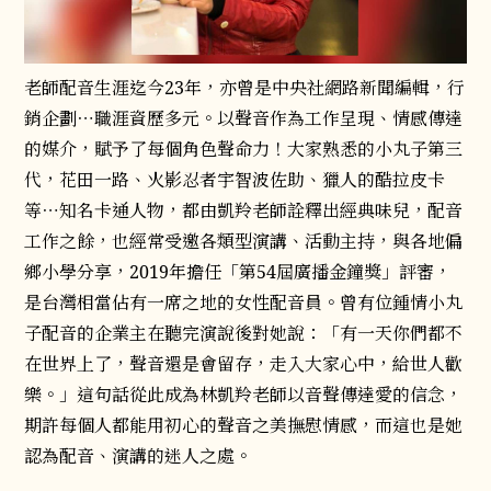
老師配音生涯迄今23年，亦曾是中央社網路新聞編輯，行
銷企劃⋯職涯資歷多元。以聲音作為工作呈現、情感傳達
的媒介，賦予了每個角色聲命力！大家熟悉的小丸子第三
代，花田一路、火影忍者宇智波佐助、獵人的酷拉皮卡
等⋯知名卡通人物，都由凱羚老師詮釋出經典味兒，配音
工作之餘，也經常受邀各類型演講、活動主持，與各地偏
鄉小學分享，2019年擔任「第54屆廣播金鐘獎」評審，
是台灣相當佔有一席之地的女性配音員。曾有位鍾情小丸
子配音的企業主在聽完演說後對她說：「有一天你們都不
在世界上了，聲音還是會留存，走入大家心中，給世人歡
樂。」這句話從此成為林凱羚老師以音聲傳達愛的信念，
期許每個人都能用初心的聲音之美撫慰情感，而這也是她
認為配音、演講的迷人之處。