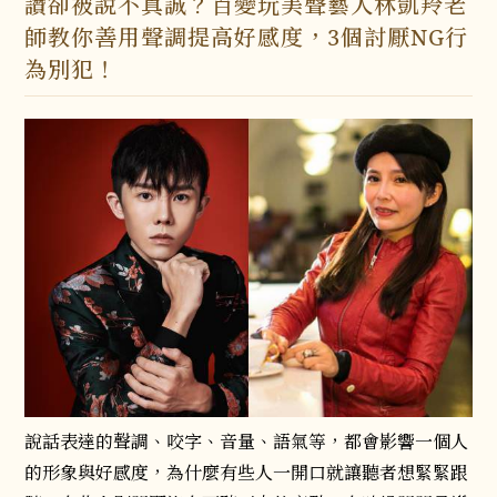
讚卻被說不真誠？百變玩美聲藝人林凱羚老
師教你善用聲調提高好感度，3個討厭NG行
為別犯！
說話表達的聲調、咬字、音量、語氣等，都會影響一個人
的形象與好感度，為什麼有些人一開口就讓聽者想緊緊跟