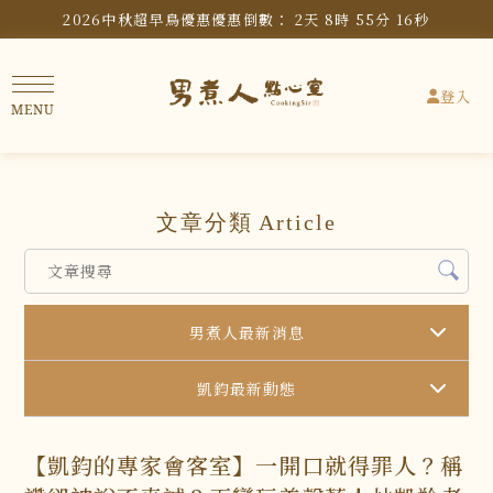
2026中秋超早鳥優惠
優惠倒數：
2
天
8
時
55
分
15
秒
登入
文章分類
Article
男煮人最新消息
凱鈞最新動態
【凱鈞的專家會客室】一開口就得罪人？稱