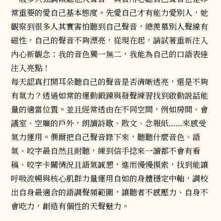
常重要的愛自己基本態度。先愛自己才有能力愛別人，她
觀察到很多人其實害怕聽到自己聲音，總羨慕別人聲線有
磁性，自己的聲音不夠漂亮，從現在起，請試著重新注入
內心新觀念：我的音色獨一無二，我能為自己的口語表達
注入亮點！
每天認真打開耳朵聽自己的聲音是否清晰透亮，還是不夠
有氣力？透過如常的運動鍛鍊與發聲練習找到啟動説話能
量的適當位置。並且經常透由在不同空間，例如房間、會
議室、空曠的戶外，朗讀詩歌、散文、念報紙……來感受
氣力運用。偶爾把自己聲音錄下來，聽聽什麼音色、語
氣、咬字最自然且耐聽，練到信手捻來一讀都不會有看
稿、咬字卡關情況且語氣誠懇，進而慢慢摸索，找到能讓
呼吸流暢與核心肌群力量運用自如的身體穩定中軸，調校
出自身最適合的語調聲頻範圍，讓聽者不感壓力、自身不
會吃力，創造有個性的天聲魅力。