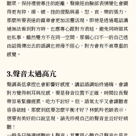
聽眾，保持禮貌專注的距離，聲線經由臉部表情變化會顯
得更有抑、揚、頓、挫的提點與喜、怒、哀、樂的張力，
那麼所要表達的篇章會更加活靈活現。即使是透過電話溝
通無法看到對方時，也應專心跟對方表述，避免同時做其
他私事，雖然雙方不在同一空間，那個心口不一的自己透
由話筒傳出去的語調也將漫不經心，對方會有不被尊重的
感覺。
3.聲音太過高亢
聲調高低拿捏也會影響好感度，講話語調始終過嗨，會讓
對方覺得刺耳與反感，要是發音位置不正確，時間拉長聲
帶容易緊繃疲累，吃力不討好。但，語氣太平又會讓聽者
昏昏欲睡，那麼到底要怎麼平衡才好？林凱羚老師表示，
想要有美好的口說呈現，請先珍視自己的聲音並且好好傾
聽！
一般多只強調傾聽他人聲音，其實用心聽自己聲音也是非