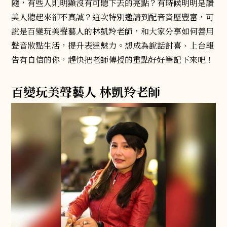
隨，有些人則明顯沒有可聽下去的亮點？有時候明明是讚
美人聽起來卻不真誠？這次特別邀請到配音資歷豐富，可
說是百變玩美聲藝人的林凱羚老師，和大家分享如何善用
聲音妝點生活，提升表達魅力。想成為說話討喜、上台報
告有自信的你，趕快把老師傳授的重點好好筆記下來吧！
百變玩美聲藝人 林凱羚老師