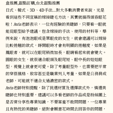
日式、韓式、3D、4D手法…對大多數消費者來說，光是
看到這些不同宣稱的嫁接睫毛方法，其實就搞得頭昏眼花
啦！Avis老師表示，一位有經驗的美睫師，只要看一眼就
能從眼型給予建議，包含嫁接的手法、使用的材料等，舉
例來說，有泡泡眼或是單眼皮的女生，就會建議可以嫁接
比較捲翹的款式，睜開眼時才會有明顯的捲翹度，如果是
鳳眼者，就可以在眼尾稍微加長，眼睛看起來就會變大。
圓眼的女生，就很適合眼頭及眼尾短、眼中長的娃娃眼
型，視覺上就會更可愛。除了考量眼型外，也需要把平常
的穿搭風格、妝容甚至是職業列入考量，如果是公務員或
老師，可能就不適合太過濃密的款式。
Avis老師特別提醒，除了挑選材質及選擇款式外，慎選美
睫師也特別重要，建議可以多看老師的作品或是粉絲團上
是否常分享些專業知識，不要害羞不敢問問題，一位專業
且有熱忱的美睫師，絕對會願意花時間去回答你的問題，