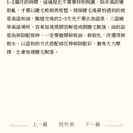
1~2個月的時間，這過程也不需要特別照護，除非真的變
很亂，才要以睫毛梳稍微梳整。嫁接睫毛後最怕遇到的就
是高溫和油，剛植完後的2~3天先不要去泡溫泉、三溫暖
等高溫場所，容易加速黑膠溶解造成假睫毛脫落，油的話
是指卸除眼妝時，一定要避開卸妝油、卸妝乳，改選用卸
妝水，以溫和的方式搭配棉花棒卸除眼彩，避免大力摩
擦，也會加速睫毛脫落。
上一篇
回列表
下一篇