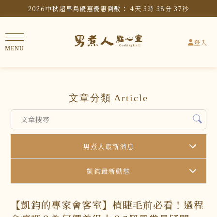
2026中秋超早鳥優惠
優惠倒數：
4
天
3
時
38
分
36
秒
登入
文章分類
Article
男煮人最新消息
凱鈞最新動態
【凱鈞的專家會客室】植睫毛前必看！過程