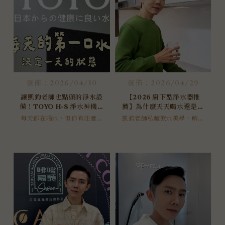
發佈：2026/04/30
發佈：2026/04/29
讓凱鈞老師也點頭的淨水設
【2026 廚下型淨水器推
備！TOYO H-8 淨水神機重
薦】為什麼天天喝水還是覺
磅登場，喝出逆齡保水肌！
得乾？日本 TOYO 鹼性離子
每天都在喝水，但你有注意過
凱鈞老師私藏飲水美學，解鎖
「水的本身」嗎？很多人明明
水熱飲機 H-8，讓飲水成為
鹼性離子水的日常應用，三溫
喝了很多水，卻依然覺得口乾
智慧切換、廚下美學設計。
養顏日常
舌燥，這往往是因為水的分子
團狀態影響了身體的吸收感。