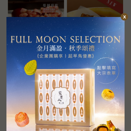
x
野莓米菓巧酥（純素）
咖啡米菓巧酥（純素）
特價 $ 350
特價 $ 350
原價 $ 480
原價 $ 480
查看更多