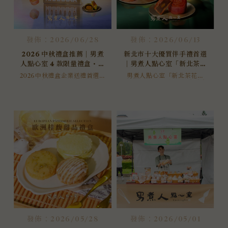
發佈：2026/06/28
發佈：2026/06/13
2026 中秋禮盒推薦｜男煮
新北市十大優質伴手禮首選
人點心室 4 款限量禮盒・企
｜男煮人點心室「新北茶花
業送禮大宗超早鳥優惠開跑
禮盒」榮獲第二屆新北觀光
2026中秋禮盒企業送禮首選！
男煮人點心室「新北茶花禮
男煮人點心室推出4款限量中秋
盒」榮獲第二屆新北觀光美食
美食產業金質大賞
禮盒，含獲獎新北茶花禮盒、
產業金質大賞・新北市十大優
台灣豐葉餅。無防腐劑、海藻
質伴手禮。以新北市花山茶花
糖配方、常溫保存90天。超早
為外型、台灣在地食材為內
鳥優惠即日起至8/11，滿萬即
餡，2026中秋限量上市，企業
享92折，立即洽詢企業大宗報
送禮洽詢進行中。
價。
發佈：2026/05/28
發佈：2026/05/01