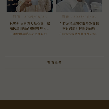
發佈：2025/08/26
發佈：2025/06/03
林凱鈞 × 男煮人點心室｜嚴
在時裝領域備受關注及青睞
選阿里山精品銀級咖啡 × 米
的台灣設計師服裝品牌
穀萃菓，打造台灣風味咖啡
apercu
在美妝圈與點心界之間自由切
在時裝領域備受關注及青睞的
換的 林凱鈞老師，今年，他帶
聯名禮盒｜黑咖啡｜阿里山
台灣設計師服裝品牌apercu，
著對食材的敏銳與對風味的專
於2024年7月17日首度進駐一
咖啡｜台灣伴手禮
注，前往 2025 阿里山精品風
級商圈，新光三越台北信義新
味獎交流會，親自參與咖啡杯
天地A8館2樓開設POP UP ST
測，並為品牌精挑細選合作主
ORE，身為服裝設計學系一
打商品 —— 阿里山銀級水洗咖
員，理當前往交流支持啊
啡豆。
查看更多