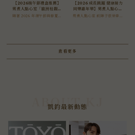
【2026端午節禮盒推薦】
【2026 成長跳躍 健康接力
男煮人點心室「歐洲桂馥甜
同樂嘉年華】男煮人點心室
品禮盒」全新上市！企業贈
「限定美食市集」精彩回
隨著 2026 年端午節與春夏送
男煮人點心室 前陣子很榮幸收
禮旺季即將到來，您是否正在
禮、高級法式甜點首選
到 「2026 成長跳躍 健康接力
顧：運動與點心的幸福交響
尋找一份跳脫傳統、兼具國際
同樂嘉年華」 的盛情邀請。我
美感與職人匠心的頂級禮盒？
們進駐了這場大型親子跳繩盛
深受老饕喜愛的男煮人點心室
會中的「限定美食市集」，在
於今年春夏重磅推出年度新品
中正紀念堂與大小朋友們一起
—「歐洲桂馥甜品禮盒」。
度過了充滿活力與幸福感的午
後。
查看更多
凱鈞最新動態