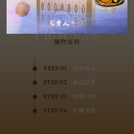
PROCESS
購物流程
STEP.01
挑選商品
STEP.02
確認訂單
STEP.03
結帳付款
STEP.04
訂購完成