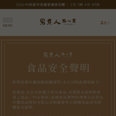
2026中秋超早鳥優惠
優惠倒數：
2
天
2
時
4
分
48
秒
登入