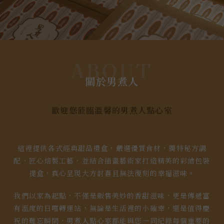
ABOUT
關於男煮人
歡迎您蒞臨溫馨的男煮人點心室
這裡提供各式經典甜品禮盒，嚴選優質食材，獨特秘方調
配，匠心焙製工藝，並結合插畫藝術家打造精美的彩繪包裝
提盒，真心呈現大方討喜且無法復刻的幸福滋味。
我們以家為起點，不僅是販售美妙的香甜滋味，更是傳遞富
有溫度的日嚐轉運站，無論是生活裡的小確幸，還是值得慶
祝的難忘瞬間，男煮人點心室都能與您一同紀錄每個重要的