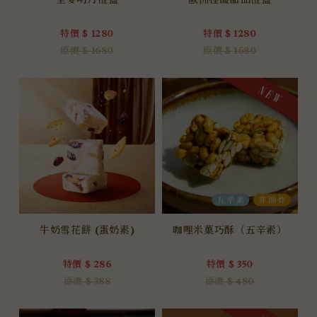
全麥明月禮盒
歐洲桂馥甜品禮盒
特價 $ 1280
特價 $ 1280
原價 $ 1680
原價 $ 1680
牛奶雪花餅 (蛋奶素)
咖哩米菓巧酥（五辛素）
特價 $ 286
特價 $ 350
原價 $ 388
原價 $ 480