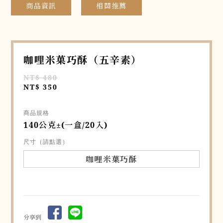
商品資訊
相關推薦
咖哩米菓巧酥（五辛素）
NT$ 480
NT$ 350
商品規格
140公克±(一盒/20入)
尺寸（請點選）
咖哩米菓巧酥
分享到