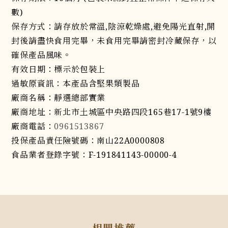
數)
保存方式：請存放於常溫,陰涼乾燥處,避免陽光直射,開
封後請盡快食用完畢，未食用完畢請密封冷藏保存，以
確保產品風味。
有效日期：標示於包裝上
過敏原資訊：本產品含堅果類製品
廠商名稱：靜選總部實業
廠商地址：新北市土城區中央路四段165巷17-1號9樓
廠商電話：
0961513867
投保產品責任險號碼：南山22A0000808
食品業者登錄字號：F-191841143-00000-4