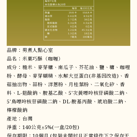
品牌：男煮人點心室
品名：米菓巧酥（咖喱）
成分：糙米、麥芽糖、南瓜子、芥花油、鹽、糖、咖哩
粉、酵母、麥芽糊精、水解大豆蛋白(非基因改造)、香
菇抽出物、蒜粉、洋蔥粉、月桂葉粉、二氧化矽、香
料、L-麩酸鈉、胺基乙酸、5'次黃嘌呤核苷磷酸二鈉、
5'鳥嘌呤核苷磷酸二鈉、DL-胺基丙酸、琥珀酸二鈉、
檸檬酸鈉
產地：台灣
淨重：140公克±5%(一盒/20包)
保存期限：10個月 (包裝未開封且正常條件下之保存天