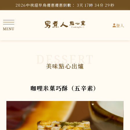
2026中秋超早鳥優惠
優惠倒數：
3
天
17
時
34
分
28
秒
登入
咖哩米菓巧酥（五辛素）