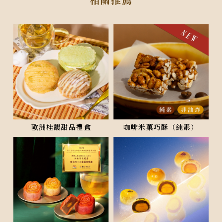
歐洲桂馥甜品禮盒
咖啡米菓巧酥（純素）