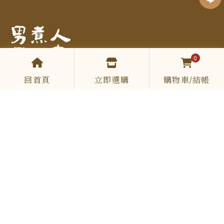
0
COOKING.SIR
回首頁
立即選購
購物車/結帳
0961 513 867
cookingsir888@gmail.com
Mon-Fri 09:00-12:00 / 13:00-18:00
DESSERT
節慶禮盒
西點
米菓
沙其馬
優惠組合
運送政策
退換政策
服務條款
隱私政策
本公司已投保產品責任保險號碼：