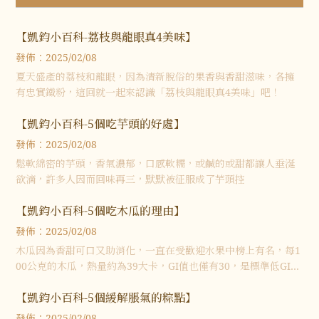
【凱鈞小百科-荔枝與龍眼真4美味】
發佈：2025/02/08
夏天盛產的荔枝和龍眼，因為清新脫俗的果香與香甜滋味，各擁
有忠實鐵粉，這回就一起來認識「荔枝與龍眼真4美味」吧！
【凱鈞小百科-5個吃芋頭的好處】
發佈：2025/02/08
鬆軟綿密的芋頭，香氣濃郁，口感軟糯，或鹹的或甜都讓人垂涎
欲滴，許多人因而回味再三，默默被征服成了芋頭控
【凱鈞小百科-5個吃木瓜的理由】
發佈：2025/02/08
木瓜因為香甜可口又助消化，一直在受歡迎水果中榜上有名，每1
00公克的木瓜，熱量約為39大卡，GI值也僅有30，是標準低GI的
健康水果，特別是當中的「木瓜蛋白酶」因有助體態維持而廣受
【凱鈞小百科-5個緩解脹氣的粽點】
歡迎，木瓜不只是如此
發佈：2025/02/08