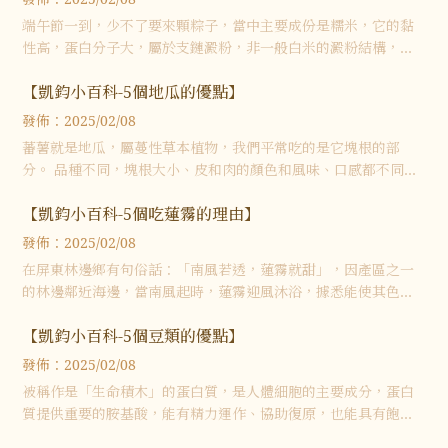
端午節一到，少不了要來顆粽子，當中主要成份是糯米，它的黏
性高，蛋白分子大，屬於支鏈澱粉，非一般白米的澱粉結構，在
胃腸不易被消化，所以容易消化不良
【凱鈞小百科-5個地瓜的優點】
發佈：2025/02/08
蕃薯就是地瓜，屬蔓性草本植物，我們平常吃的是它塊根的部
分。 品種不同，塊根大小、皮和肉的顏色和風味、口感都不同。
也因具有低GI值的特性，成為健康又受歡迎的日常食材。攝取低G
【凱鈞小百科-5個吃蓮霧的理由】
I值食物可使血糖穩定，降低胰
發佈：2025/02/08
在屏東林邊鄉有句俗話：「南風若透，蓮霧就甜」，因產區之一
的林邊鄰近海邊，當南風起時，蓮霧迎風沐浴，據悉能使其色澤
紅豔，風味更為甜美
【凱鈞小百科-5個豆類的優點】
發佈：2025/02/08
被稱作是「生命積木」的蛋白質，是人體細胞的主要成分，蛋白
質提供重要的胺基酸，能有精力運作、協助復原，也能具有飽足
感。除了動物性來源，植物中也能獲得優質蛋白質，例如豆類就