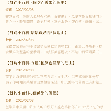
【凱鈞小百科-5個吃百香果的理由】
是很好的選擇，且富含許多有益人體
發佈：2025/02/08
香氣百轉千迴的人氣熱帶水果「百香果」，是夏季極受歡迎的水
果之一，酸甜開胃，香氣芬芳，富含水分、蛋白質、醣類、纖
維、鈣、鎂、鐵、鋅、維生素A、B、C等，是對人體十分有益處
【凱鈞小百科-菇菇真好的5個理由】
的優質水果。無論單吃、做成甜點或
發佈：2025/02/08
在優質營養食物中被歸類為蕈菇類的菇菇們，由於含多醣體、膳
食纖維及豐富的營養素，口感鮮美富層次，不論中西葷素菜式中
都擁有眾多粉絲！
【凱鈞小百科-力嗑5種深色蔬菜的理由】
發佈：2025/02/08
蔬菜對身體健康的幫助不需多言，在生活中每天都有吃夠青菜
嗎？你可知蔬菜還會因為顏色深淺，所以獲得的營養也有所差異
唷！？
【凱鈞小百科-5個芭樂的優點】
發佈：2025/02/08
芭樂是水果當中許多人的心頭好！盛產季節落在8~12月，它的學