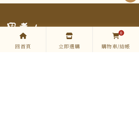
0
回首頁
立即選購
購物車/結帳
COOKING.SIR
0961 513 867
cookingsir888@gmail.com
Mon-Fri 09:00-12:00 / 13:00-18:00
DESSERT
節慶禮盒
西點
米菓
沙其馬
優惠組合
運送政策
退換政策
服務條款
隱私政策