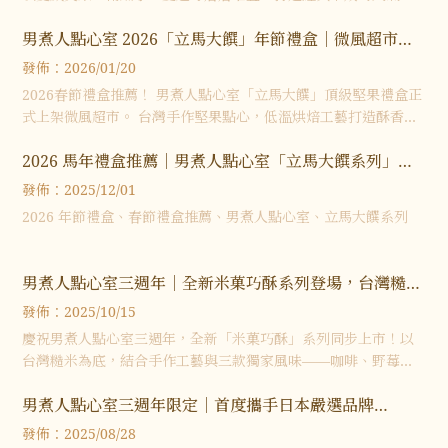
作點心。 男煮人點心室帶你一次看懂夏威夷果塔的歷史、特色與
男煮人點心室 2026「立馬大饌」年節禮盒｜微風超市限
選購重點。
定上架 春節送禮推薦｜台北禮盒推薦｜台灣堅果伴手禮
發佈：2026/01/20
2026春節禮盒推薦！ 男煮人點心室「立馬大饌」頂級堅果禮盒正
式上架微風超市。 台灣手作堅果點心，低溫烘焙工藝打造酥香口
感，是年節送禮與台灣伴手禮的質感選擇。
2026 馬年禮盒推薦｜男煮人點心室「立馬大饌系列」年
節限定預購中｜團購禮盒推薦台北｜土城甜點推薦
發佈：2025/12/01
2026 年節禮盒、春節禮盒推薦、男煮人點心室、立馬大饌系列
男煮人點心室三週年｜全新米菓巧酥系列登場，台灣糙米
打造幸福新風味｜團購禮盒推薦台北｜土城甜點推薦
發佈：2025/10/15
慶祝男煮人點心室三週年，全新「米菓巧酥」系列同步上市！以
台灣糙米為底，結合手作工藝與三款獨家風味——咖啡、野莓、
咖喱，打造外酥內鬆的幸福滋味。
男煮人點心室三週年限定｜首度攜手日本嚴選品牌
Ariisun 推出台灣風味嚴選禮盒｜團購禮盒推薦台北｜土
發佈：2025/08/28