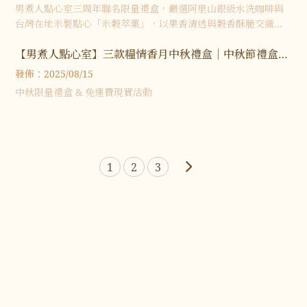
城年節禮盒｜咖啡禮盒
男煮人點心室三周年聯名限量禮盒，嚴選阿里山銀級水洗咖啡與
台灣在地米製點心「米穀萃菓」，以果香清透與穀香酥脆交織出
鹹甜平衡。搭配拱門意象的精緻包裝，這款聯名禮盒承載土地的
【男煮人點心室】三款糧情香月中秋禮盒｜中秋節禮盒｜
真實風味與祝福，送禮自用皆宜。
中秋禮盒推薦｜台北團購零食｜土城團購零食
發佈：2025/08/15
中秋限量禮盒 & 免運費現實活動
1
2
3