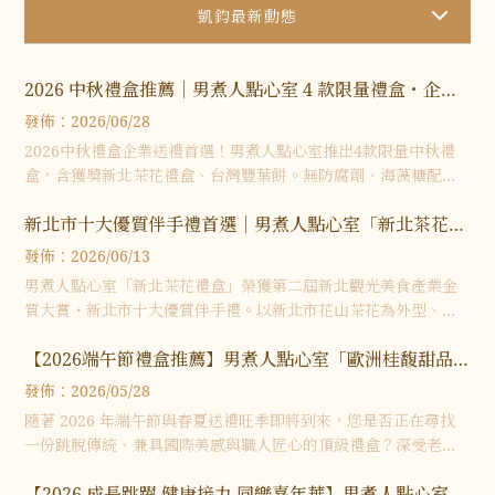
凱鈞最新動態
2026 中秋禮盒推薦｜男煮人點心室 4 款限量禮盒・企業
送禮大宗超早鳥優惠開跑
發佈：2026/06/28
2026中秋禮盒企業送禮首選！男煮人點心室推出4款限量中秋禮
盒，含獲獎新北茶花禮盒、台灣豐葉餅。無防腐劑、海藻糖配
方、常溫保存90天。超早鳥優惠即日起至8/11，滿萬即享92折，
新北市十大優質伴手禮首選｜男煮人點心室「新北茶花禮
立即洽詢企業大宗報價。
盒」榮獲第二屆新北觀光美食產業金質大賞
發佈：2026/06/13
男煮人點心室「新北茶花禮盒」榮獲第二屆新北觀光美食產業金
質大賞・新北市十大優質伴手禮。以新北市花山茶花為外型、台
灣在地食材為內餡，2026中秋限量上市，企業送禮洽詢進行中。
【2026端午節禮盒推薦】男煮人點心室「歐洲桂馥甜品
禮盒」全新上市！企業贈禮、高級法式甜點首選
發佈：2026/05/28
隨著 2026 年端午節與春夏送禮旺季即將到來，您是否正在尋找
一份跳脫傳統、兼具國際美感與職人匠心的頂級禮盒？深受老饕
喜愛的男煮人點心室於今年春夏重磅推出年度新品—「歐洲桂馥
【2026 成長跳躍 健康接力 同樂嘉年華】男煮人點心室
甜品禮盒」。