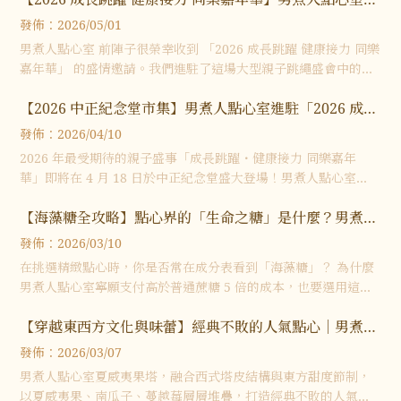
「限定美食市集」精彩回顧：運動與點心的幸福交響
發佈：2026/05/01
男煮人點心室 前陣子很榮幸收到 「2026 成長跳躍 健康接力 同樂
嘉年華」 的盛情邀請。我們進駐了這場大型親子跳繩盛會中的
「限定美食市集」，在中正紀念堂與大小朋友們一起度過了充滿
【2026 中正紀念堂市集】男煮人點心室進駐「2026 成長
活力與幸福感的午後。
跳躍 健康接力 同樂嘉年華」！限量手工麵包與日式菓子
發佈：2026/04/10
預訂開跑
2026 年最受期待的親子盛事「成長跳躍・健康接力 同樂嘉年
華」即將在 4 月 18 日於中正紀念堂盛大登場！男煮人點心室
（攤位 No.17） 響應健康運動理念，特別推出全新「海藻糖」系
【海藻糖全攻略】點心界的「生命之糖」是什麼？男煮人
列點心與人氣烘
點心室揭秘甜而不膩的美味關鍵
發佈：2026/03/10
在挑選精緻點心時，你是否常在成分表看到「海藻糖」？ 為什麼
男煮人點心室寧願支付高於普通蔗糖 5 倍的成本，也要選用這種
糖？
【穿越東西方文化與味蕾】經典不敗的人氣點心｜男煮人
點心室 夏威夷果塔
發佈：2026/03/07
男煮人點心室夏威夷果塔，融合西式塔皮結構與東方甜度節制，
以夏威夷果、南瓜子、蔓越莓層層堆疊，打造經典不敗的人氣手