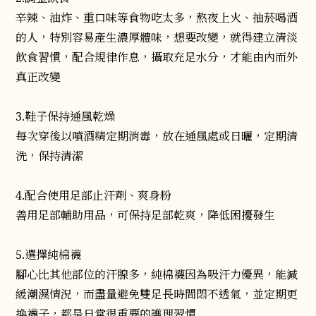
辛辣、油炸、重口味等食物吃太多，熬夜上火、抽菸喝酒
的人，特別容易產生濃厚體味，想要改變，就得建立清淡
飲食習慣，配合規律作息，攝取充足水分，才能由內而外
真正改變
3.鞋子保持通風乾燥
每次穿後以噴酒精定期消毒，放在通風處或日曬，定期清
洗，保持清潔
4.配合使用足部止汗劑、爽身粉
善用足部輔助用品，可保持足部乾爽，降低困擾發生
5.選擇純棉襪
腳心比其他部位的汗腺多，純棉襪因為吸汗力優異，能減
緩潮濕情況，而盡量避免雙足長時間悶不透氣，並定期更
換襪子，都是日常很重要的護理習慣