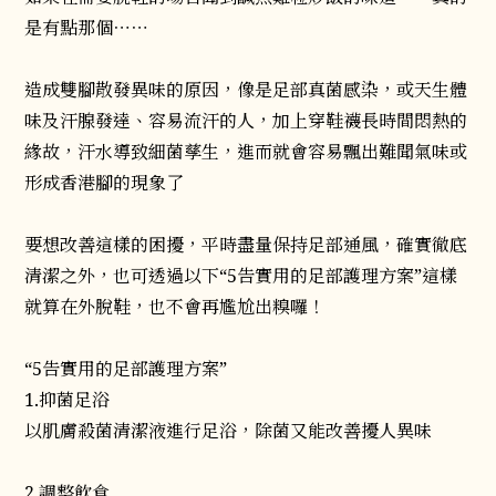
是有點那個⋯⋯
造成雙腳散發異味的原因，像是足部真菌感染，或天生體
味及汗腺發達、容易流汗的人，加上穿鞋襪長時間悶熱的
緣故，汗水導致細菌孳生，進而就會容易飄出難聞氣味或
形成香港腳的現象了
要想改善這樣的困擾，平時盡量保持足部通風，確實徹底
清潔之外，也可透過以下“5告實用的足部護理方案”這樣
就算在外脫鞋，也不會再尷尬出糗囉！
“5告實用的足部護理方案”
1.抑菌足浴
以肌膚殺菌清潔液進行足浴，除菌又能改善擾人異味
2.調整飲食