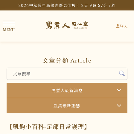
2026中秋超早鳥優惠
優惠倒數：
2
天
9
時
57
分
7
秒
登入
文章分類
Article
男煮人最新消息
凱鈞最新動態
【凱鈞小百科-足部日常護理】