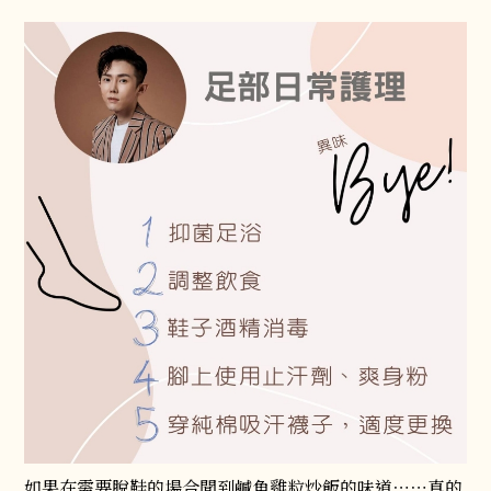
如果在需要脫鞋的場合聞到鹹魚雞粒炒飯的味道⋯⋯真的