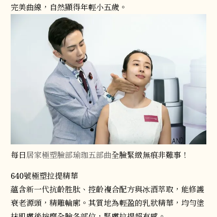
完美曲線，自然顯得年輕小五歲。
每日
居家極塑臉部瑜珈五部曲
全臉緊緻無痕非難事！
640號極塑拉提精華
蘊含新一代抗齡胜肽、控齡複合配方與冰酒萃取，能修護
衰老源頭，精雕輪廓。其質地為輕盈的乳狀精華，均勻塗
抹肌膚後按摩全臉各部位，緊膚拉提超有感。