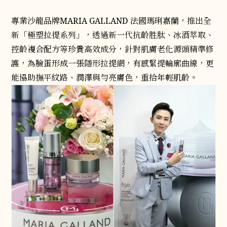
專業沙龍品牌MARIA GALLAND 法國瑪琍嘉蘭，推出全
新「極塑拉提系列」，透過新一代抗齡胜肽、冰酒萃取、
控齡複合配方等珍貴高效成分，針對肌膚老化源頭精準修
護，為臉蛋形成一張隱形拉提網，有感緊提輪廓曲線，更
能協助撫平紋路、潤澤與勻亮膚色，重拾年輕肌齡。