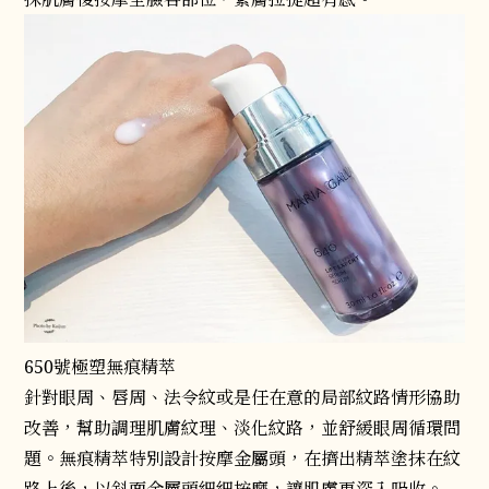
650號極塑無痕精萃
針對眼周、唇周、法令紋或是任在意的局部紋路情形協助
改善，幫助調理肌膚紋理、淡化紋路，並舒緩眼周循環問
題。無痕精萃特別設計按摩金屬頭，在擠出精萃塗抹在紋