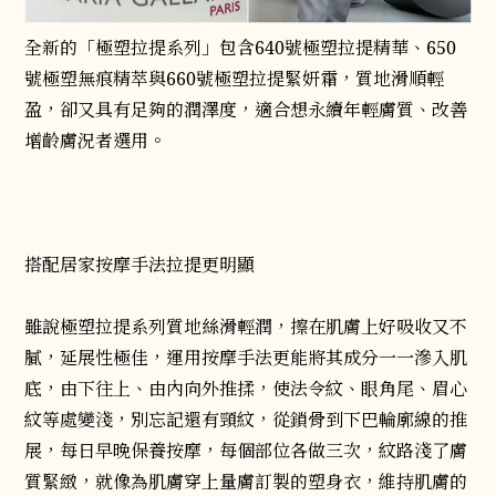
全新的「極塑拉提系列」包含640號極塑拉提精華、650
號極塑無痕精萃與660號極塑拉提緊妍霜，質地滑順輕
盈，卻又具有足夠的潤澤度，適合想永續年輕膚質、改善
增齡膚況者選用。
搭配居家按摩手法拉提更明顯
雖說極塑拉提系列質地絲滑輕潤，擦在肌膚上好吸收又不
膩，延展性極佳，運用按摩手法更能將其成分一一滲入肌
底，由下往上、由內向外推揉，使法令紋、眼角尾、眉心
紋等處變淺，別忘記還有頸紋，從鎖骨到下巴輪廓線的推
展，每日早晚保養按摩，每個部位各做三次，紋路淺了膚
質緊緻，就像為肌膚穿上量膚訂製的塑身衣，維持肌膚的