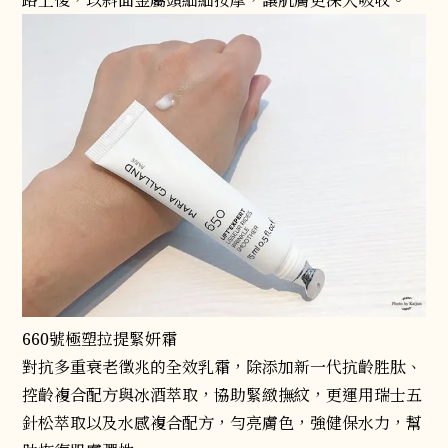
路上後，以斜面金屬頭細細按摩，讓肌膚更深入吸收。
660號極塑拉提緊妍霜
對抗多重衰老徵兆的全效乳霜，除添加新一代抗齡胜肽、
控齡複合配方與冰酒萃取，協助緊緻撫紋，更運用瑞士五
針松萃取以及水感複合配方，勻亮膚色，強健保水力，幫