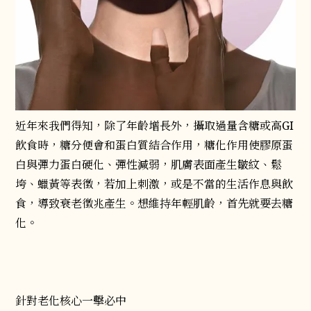
近年來我們得知，除了年齡增長外，攝取過量含糖或高GI
飲食時，糖分便會和蛋白質結合作用，糖化作用使膠原蛋
白與彈力蛋白硬化、彈性減弱，肌膚表面產生皺紋、鬆
垮、蠟黃等表徵，若加上刺激，或是不當的生活作息與飲
食，導致衰老徵兆產生。想維持年輕肌齡，首先就要去糖
化。
針對老化核心一擊必中