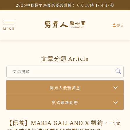
2026中秋超早鳥優惠
優惠倒數：
0
天
10
時
17
分
16
秒
登入
文章分類
Article
男煮人最新消息
凱鈞最新動態
【保養】MARIA GALLAND X 凱鈞，三支