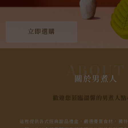
立即選購
ABOUT
關於男煮人
歡迎您蒞臨溫馨的男煮人點
這裡提供各式經典甜品禮盒，嚴選優質食材，獨