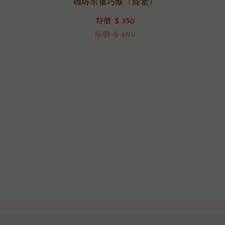
）
咖啡米菓巧酥（純素）
特價 $ 350
原價 $ 480