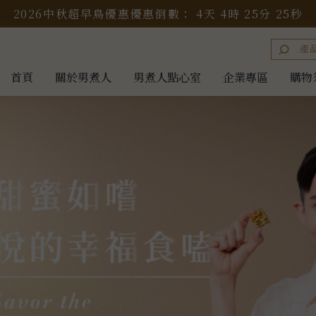
2026中秋超早鳥優惠
優惠倒數：
4
天
4
時
25
分
22
秒
首頁
關於男煮人
男煮人點心室
企業專區
購物
首頁
關於男煮人
男煮人點心室
企業專區
購物