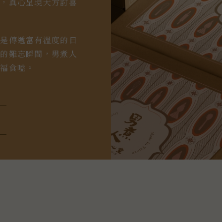
盒，真心呈現大方討喜
更是傳遞富有溫度的日
祝的難忘瞬間，男煮人
幸福食嗑。