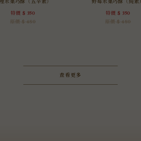
哩米菓巧酥（五辛素）
野莓米菓巧酥（純素
特價 $ 350
特價 $ 350
原價 $ 480
原價 $ 480
查看更多