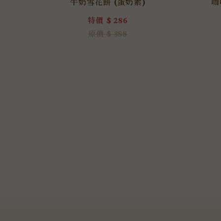
牛奶雪花餅 (蛋奶素)
咖
特價 $ 286
原價 $ 388