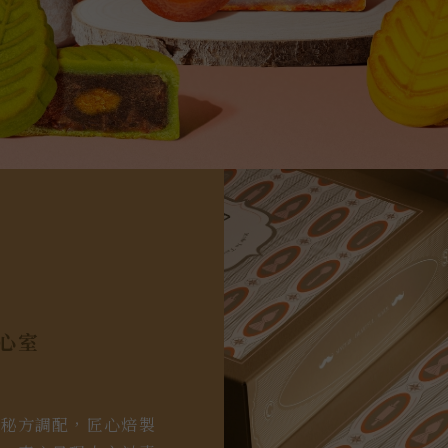
心室
特秘方調配，匠心焙製